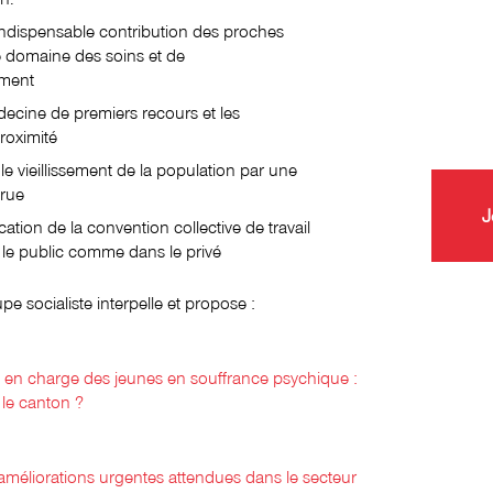
indispensable contribution des proches
e domaine des soins et de
ment
decine de premiers recours et les
roximité
 vieillissement de la population par une
crue
J
ication de la convention collective de travail
le public comme dans le privé
upe socialiste interpelle et propose :
e en charge des jeunes en souffrance psychique :
 le canton ?
améliorations urgentes attendues dans le secteur