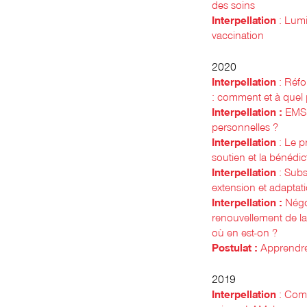
des soins
Interpellation
: Lum
vaccination
2020
Interpellation
: Réf
: comment et à quel 
Interpellation
:
EMS 
personnelles ?
Interpellation
: Le p
soutien et la bénédict
Interpellation
: Subs
extension et adaptat
Interpellation :
Négoc
renouvellement de l
où en est-on ?
Postulat :
Apprendre 
2019
Interpellation
: Com