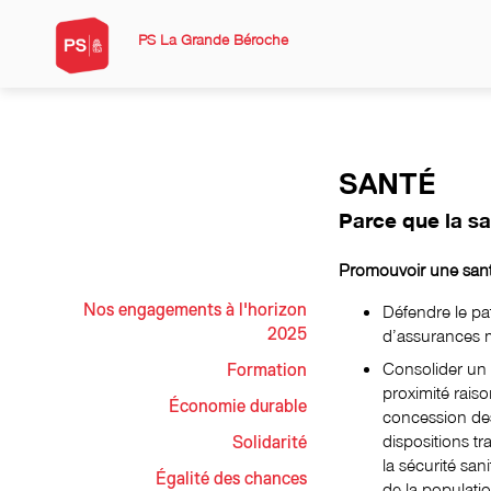
PS La Grande Béroche
SANTÉ
Parce que la s
Promouvoir une santé
Nos engagements à l'horizon
Défendre le pa
2025
d’assurances 
Consolider un 
Formation
proximité rais
Économie durable
concession des
dispositions tr
Solidarité
la sécurité san
Égalité des chances
de la populatio