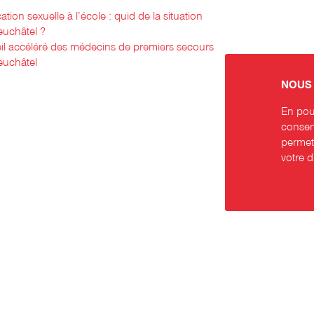
tion sexuelle à l’école : quid de la situation
euchâtel ?
l accéléré des médecins de premiers secours
euchâtel
NOUS 
En pour
consent
permett
votre 