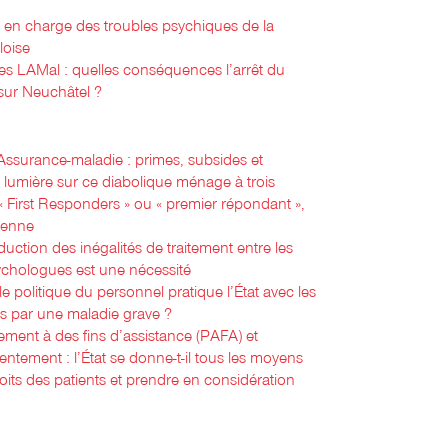
e en charge des troubles psychiques de la
loise
es LAMal : quelles conséquences l’arrêt du
l sur Neuchâtel ?
 Assurance-maladie : primes, subsides et
a lumière sur ce diabolique ménage à trois
 « First Responders » ou « premier répondant »,
oyenne
duction des inégalités de traitement entre les
sychologues est une nécessité
le politique du personnel pratique l’État avec les
nts par une maladie grave ?
ement à des fins d’assistance (PAFA) et
ntement : l’État se donne-t-il tous les moyens
oits des patients et prendre en considération