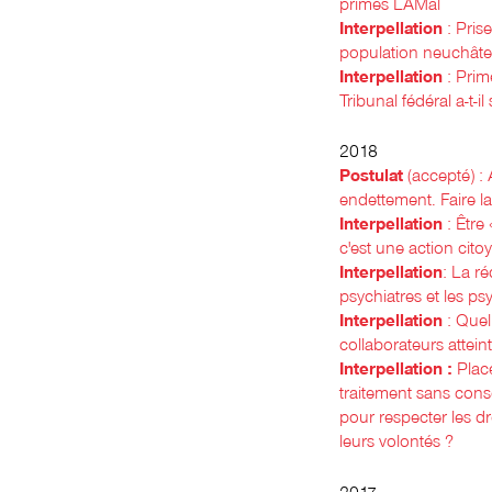
primes LAMal
Interpellation
: Pris
population neuchâte
Interpellation
: Prim
Tribunal fédéral a-t-i
2018
Postulat
(accepté) :
endettement. Faire l
Interpellation
: Être
c'est une action cit
Interpellation
: La ré
psychiatres et les p
Interpellation
: Quel
collaborateurs attei
Interpellation :
Plac
traitement sans conse
pour respecter les dr
leurs volontés ?
2017